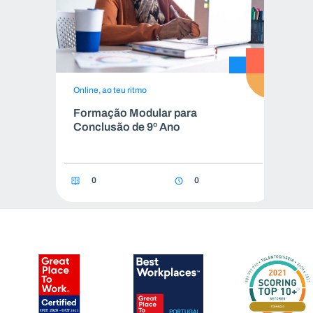
Online, ao teu ritmo
On
Formação Modular para
F
Conclusão de 9º Ano
C
0
0