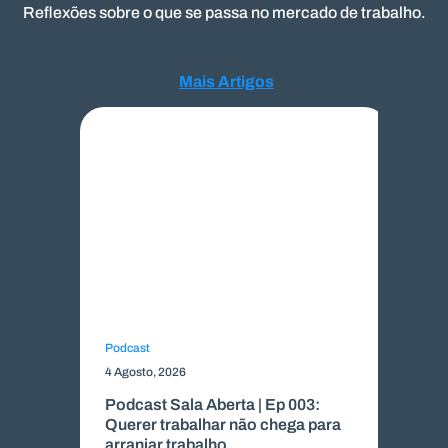
Reflexões sobre o que se passa no mercado de trabalho.
Mais Artigos
Mais Artigos
Podcast
Me
4 Agosto, 2026
22
Podcast Sala Aberta | Ep 003:
Co
Querer trabalhar não chega para
S
arranjar trabalho.