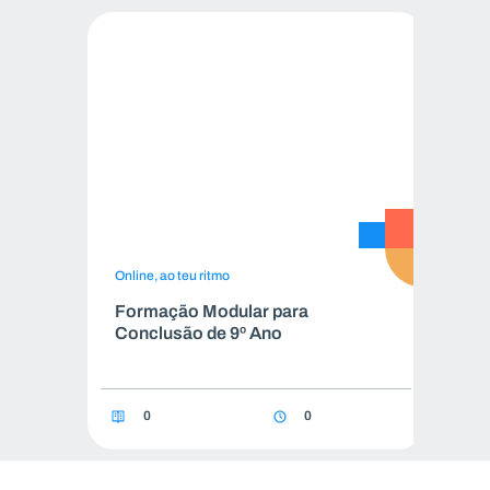
Online, ao teu ritmo
On
Formação Modular para
F
Conclusão de 9º Ano
C
0
0