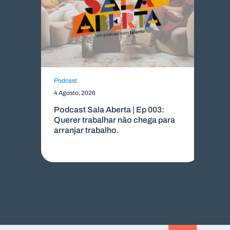
Podcast
Me
4 Agosto, 2026
22
Podcast Sala Aberta | Ep 003:
Co
Querer trabalhar não chega para
S
arranjar trabalho.