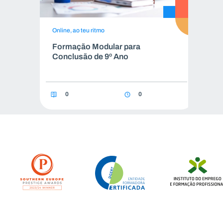
Online, ao teu ritmo
On
Formação Modular para
F
Conclusão de 9º Ano
C
0
0